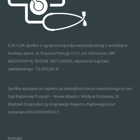
E-DU.LEK spółka z ograniczoną odpowiedzialnością z siedzibą w
Koninie, adres: ul. Erazma Pietrygi 7/21, 62-500 Konin, NIP:
6653033918, REGON: 387224389, wysokość kapitału
zakładowego: 10.000,00 zł.
Spółka wpisana do rejestru przedsiębiorców prowadzonego przez
Sąd Rejonowy Poznań – Nowe Miasto i Wilda w Poznaniu, IX
Wydział Gospodarczy Krajowego Rejestru Sądowego pod
numerem KRS 0000985531.
Kontakt