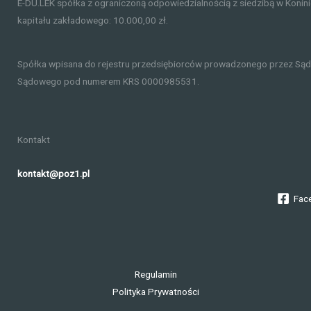
E-DU.LEK spółka z ograniczoną odpowiedzialnością z siedzibą w Konin
kapitału zakładowego: 10.000,00 zł.
Spółka wpisana do rejestru przedsiębiorców prowadzonego przez Sąd
Sądowego pod numerem KRS 0000985531.
Kontakt
kontakt@poz1.pl
Fac
Regulamin
Polityka Prywatności