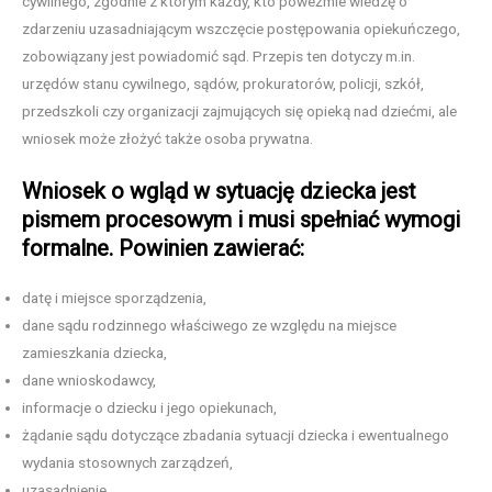
cywilnego, zgodnie z którym każdy, kto poweźmie wiedzę o
zdarzeniu uzasadniającym wszczęcie postępowania opiekuńczego,
zobowiązany jest powiadomić sąd. Przepis ten dotyczy m.in.
urzędów stanu cywilnego, sądów, prokuratorów, policji, szkół,
przedszkoli czy organizacji zajmujących się opieką nad dziećmi, ale
wniosek może złożyć także osoba prywatna.
Wniosek o wgląd w sytuację dziecka jest
pismem procesowym i musi spełniać wymogi
formalne. Powinien zawierać:
datę i miejsce sporządzenia,
dane sądu rodzinnego właściwego ze względu na miejsce
zamieszkania dziecka,
dane wnioskodawcy,
informacje o dziecku i jego opiekunach,
żądanie sądu dotyczące zbadania sytuacji dziecka i ewentualnego
wydania stosownych zarządzeń,
uzasadnienie,