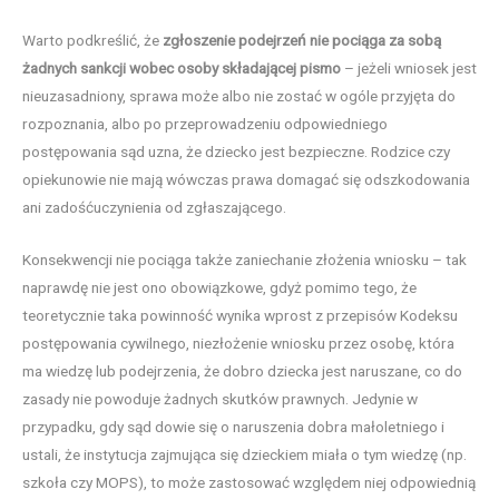
Warto podkreślić, że
zgłoszenie podejrzeń nie pociąga za sobą
żadnych sankcji wobec osoby składającej pismo
– jeżeli wniosek jest
nieuzasadniony, sprawa może albo nie zostać w ogóle przyjęta do
rozpoznania, albo po przeprowadzeniu odpowiedniego
postępowania sąd uzna, że dziecko jest bezpieczne. Rodzice czy
opiekunowie nie mają wówczas prawa domagać się odszkodowania
ani zadośćuczynienia od zgłaszającego.
Konsekwencji nie pociąga także zaniechanie złożenia wniosku – tak
naprawdę nie jest ono obowiązkowe, gdyż pomimo tego, że
teoretycznie taka powinność wynika wprost z przepisów Kodeksu
postępowania cywilnego, niezłożenie wniosku przez osobę, która
ma wiedzę lub podejrzenia, że dobro dziecka jest naruszane, co do
zasady nie powoduje żadnych skutków prawnych. Jedynie w
przypadku, gdy sąd dowie się o naruszenia dobra małoletniego i
ustali, że instytucja zajmująca się dzieckiem miała o tym wiedzę (np.
szkoła czy MOPS), to może zastosować względem niej odpowiednią