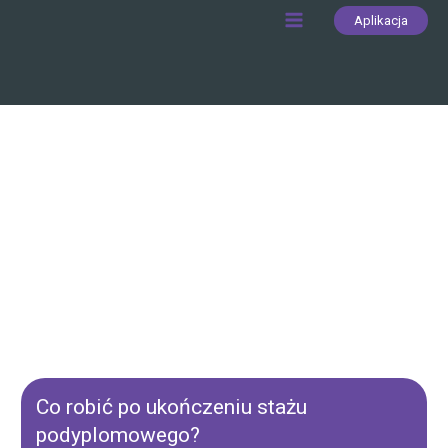
Skip
Aplikacja
Main
to
content
Menu
Niedrożność wysoka
przewodu pokarmowego
Co robić po ukończeniu stażu
podyplomowego?