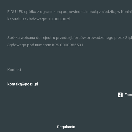
E-DU.LEK spółka z ograniczoną odpowiedzialnością z siedzibą w Konin
kapitału zakładowego: 10.000,00 zł.
Spółka wpisana do rejestru przedsiębiorców prowadzonego przez Sąd
Sądowego pod numerem KRS 0000985531.
Kontakt
kontakt@poz1.pl
Fac
Regulamin