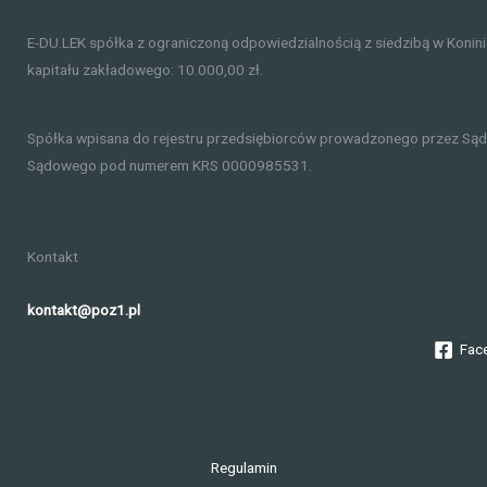
E-DU.LEK spółka z ograniczoną odpowiedzialnością z siedzibą w Konin
kapitału zakładowego: 10.000,00 zł.
Spółka wpisana do rejestru przedsiębiorców prowadzonego przez Sąd
Sądowego pod numerem KRS 0000985531.
Kontakt
kontakt@poz1.pl
Fac
Regulamin