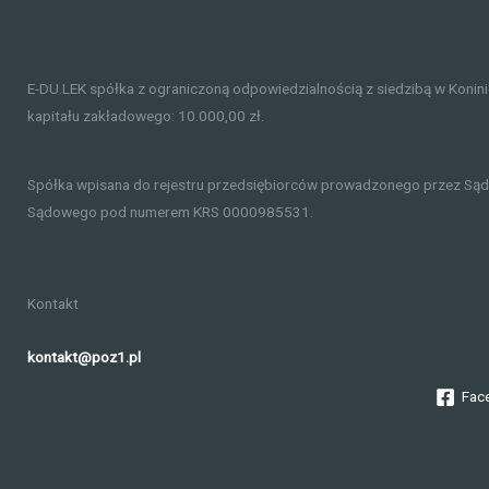
E-DU.LEK spółka z ograniczoną odpowiedzialnością z siedzibą w Konin
kapitału zakładowego: 10.000,00 zł.
Spółka wpisana do rejestru przedsiębiorców prowadzonego przez Sąd
Sądowego pod numerem KRS 0000985531.
Kontakt
kontakt@poz1.pl
Fac