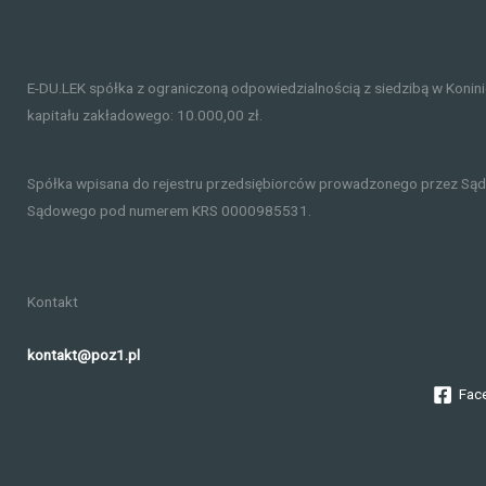
E-DU.LEK spółka z ograniczoną odpowiedzialnością z siedzibą w Konin
kapitału zakładowego: 10.000,00 zł.
Spółka wpisana do rejestru przedsiębiorców prowadzonego przez Sąd
Sądowego pod numerem KRS 0000985531.
Kontakt
kontakt@poz1.pl
Fac