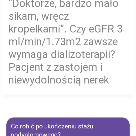
“Doktorze, bardzo mało
sikam, wręcz
kropelkami”. Czy eGFR 3
ml/min/1.73m2 zawsze
wymaga dializoterapii?
Pacjent z zastojem i
niewydolnością nerek
Co robić po ukończeniu stażu
podyplomowego?