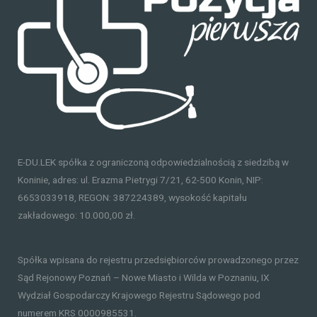
E-DU.LEK spółka z ograniczoną odpowiedzialnością z siedzibą w
Koninie, adres: ul. Erazma Pietrygi 7/21, 62-500 Konin, NIP:
6653033918, REGON: 387224389, wysokość kapitału
zakładowego: 10.000,00 zł.
Spółka wpisana do rejestru przedsiębiorców prowadzonego przez
Sąd Rejonowy Poznań – Nowe Miasto i Wilda w Poznaniu, IX
Wydział Gospodarczy Krajowego Rejestru Sądowego pod
numerem KRS 0000985531.